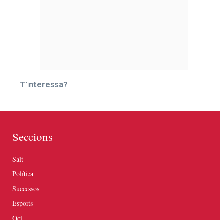
T’interessa?
Seccions
Salt
Política
Successos
Esports
Oci