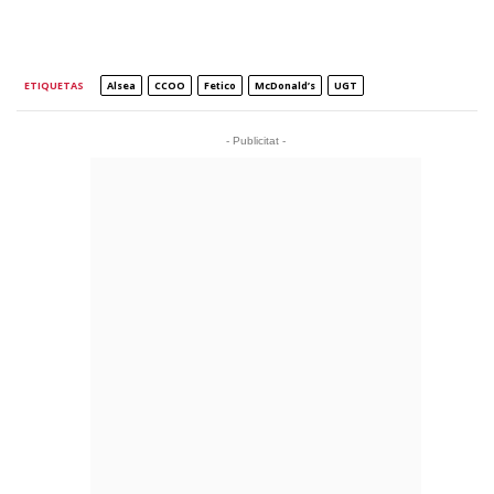
ETIQUETAS
Alsea
CCOO
Fetico
McDonald’s
UGT
- Publicitat -