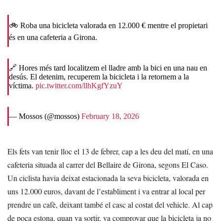
🚲 Roba una bicicleta valorada en 12.000 € mentre el propietari
és en una cafeteria a Girona.
🔗 Hores més tard localitzem el lladre amb la bici en una nau en
desús. El detenim, recuperem la bicicleta i la retornem a la
víctima.
pic.twitter.com/llhKgfYzuY
— Mossos (@mossos)
February 18, 2026
Els fets van tenir lloc el 13 de febrer, cap a les deu del matí, en una
cafeteria situada al carrer del Bellaire de Girona, segons El Caso.
Un ciclista havia deixat estacionada la seva bicicleta, valorada en
uns 12.000 euros, davant de l’establiment i va entrar al local per
prendre un cafè, deixant també el casc al costat del vehicle. Al cap
de poca estona, quan va sortir, va comprovar que la bicicleta ja no