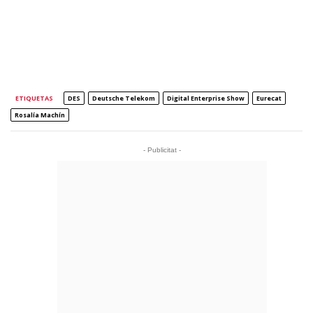
ETIQUETAS
DES
Deutsche Telekom
Digital Enterprise Show
Eurecat
Rosalía Machín
- Publicitat -