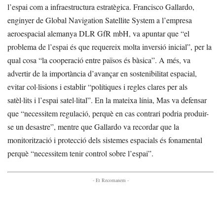
l’espai com a infraestructura estratègica. Francisco Gallardo,
enginyer de Global Navigation Satellite System a l’empresa
aeroespacial alemanya DLR GfR mbH, va apuntar que “el
problema de l’espai és que requereix molta inversió inicial”, per la
qual cosa “la cooperació entre països és bàsica”. A més, va
advertir de la importància d’avançar en sostenibilitat espacial,
evitar col·lisions i establir “polítiques i regles clares per als
satèl·lits i l’espai satel·lital”. En la mateixa línia, Mas va defensar
que “necessitem regulació, perquè en cas contrari podria produir-
se un desastre”, mentre que Gallardo va recordar que la
monitorització i protecció dels sistemes espacials és fonamental
perquè “necessitem tenir control sobre l’espai”.
- Et Recomanem -