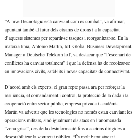
“A nivell tecnològic està canviant com es combat”, va afirmar,
apuntant també al futur dels eixams de drons i a la capacitat
d’aquests sistemes per repartir-se tasques i reorganitzar-se. En la
mateixa línia, Antonio Martín, IoT Global Business Development
Manager a Deutsche Telekom IoT, va destacar que “l’escenari de
conflictes ha canviat totalment” i que la defensa ha de recolzar-se
en innovacions civils, satèl·lits i noves capacitats de connectivitat.
D’acord amb els experts, el gran repte passa ara per reforçar la
resiliència, el comandament i control, la protecció de la dada i la
cooperació entre sector públic, empresa privada i acadèmia.
Martín va advertir que les tecnologies no només estan canviant les
operacions militars, sinó igualment els atacs en l’anomenada
“zona grisa”, des de la desinformació fins a accions dirigides a
desestabilitzar la seguretat pública. “És molt barat atacar i