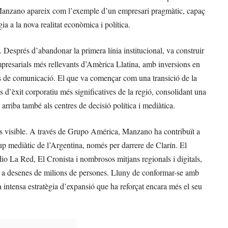
c, Manzano apareix com l’exemple d’un empresari pragmàtic, capaç
gia a la nova realitat econòmica i política.
 Després d’abandonar la primera línia institucional, va construir
presarials més rellevants d’Amèrica Llatina, amb inversions en
ans de comunicació. El que va començar com una transició de la
s d’èxit corporatiu més significatives de la regió, consolidant una
rriba també als centres de decisió política i mediàtica.
és visible. A través de Grupo América, Manzano ha contribuït a
up mediàtic de l’Argentina, només per darrere de Clarín. El
o La Red, El Cronista i nombrosos mitjans regionals i digitals,
r a desenes de milions de persones. Lluny de conformar-se amb
a intensa estratègia d’expansió que ha reforçat encara més el seu