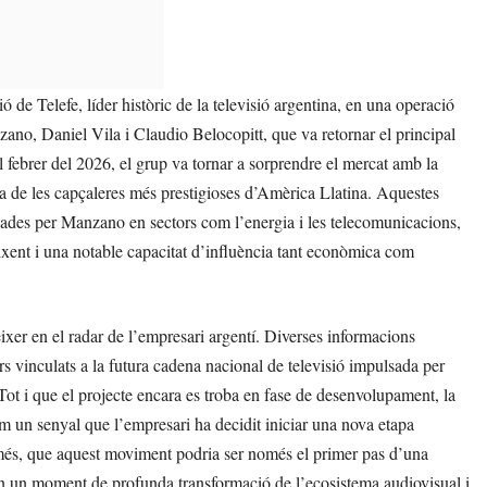
 de Telefe, líder històric de la televisió argentina, en una operació
o, Daniel Vila i Claudio Belocopitt, que va retornar el principal
l febrer del 2026, el grup va tornar a sorprendre el mercat amb la
na de les capçaleres més prestigioses d’Amèrica Llatina. Aquestes
pades per Manzano en sectors com l’energia i les telecomunicacions,
xent i una notable capacitat d’influència tant econòmica com
er en el radar de l’empresari argentí. Diverses informacions
s vinculats a la futura cadena nacional de televisió impulsada per
 i que el projecte encara es troba en fase de desenvolupament, la
m un senyal que l’empresari ha decidit iniciar una nova etapa
a més, que aquest moviment podria ser només el primer pas d’una
en un moment de profunda transformació de l’ecosistema audiovisual i