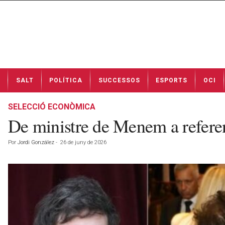
N
SALT
POLÍTICA
SUCCESSOS
ESPORTS
OCI
o
t
í
SELECCIÓ ECONÒMICA
c
De ministre de Menem a referen
i
e
Por
Jordi González
-
26 de juny de 2026
s
d
e
S
a
l
t
a