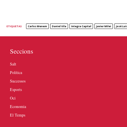
ETIQUETAS
Carlos Menem
Daniel Vila
Integra Capital
Javier Milei
José Lu
Seccions
Salt
Política
Successos
Esports
Oci
Economia
El Temps