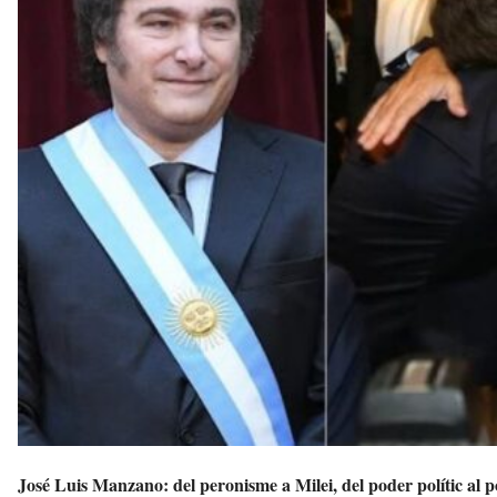
v
u
i
José Luis Manzano: del peronisme a Milei, del poder polític al 