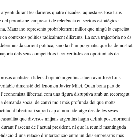
 argentí durant les darreres quatre dècades, aquesta és José Luis
del peronisme, empresari de referència en sectors estratègics i
ina, Manzano representa probablement millor que ningú la capacitat
 en contextos polítics radicalment diferents. La seva trajectòria no és
determinada corrent política, sinó la d’un pragmàtic que ha demostrat
majoria dels seus competidors i convertir-los en oportunitats de
sos analistes i líders d’opinió argentins situen avui José Luis
eritable dimensió del fenomen Javier Milei. Quan bona part de
t l’economista llibertari com una figura disruptiva amb un recorregut
 una demanda social de canvi molt més profunda del que molts
titud d’obertura i suport cap al nou lideratge des de les seves
casualitat que diversos mitjans argentins hagin definit posteriorment
urant l’ascens de l’actual president, ni que la reunió mantinguda
olidació d’una relació d’interlocució entre un dels empresaris més