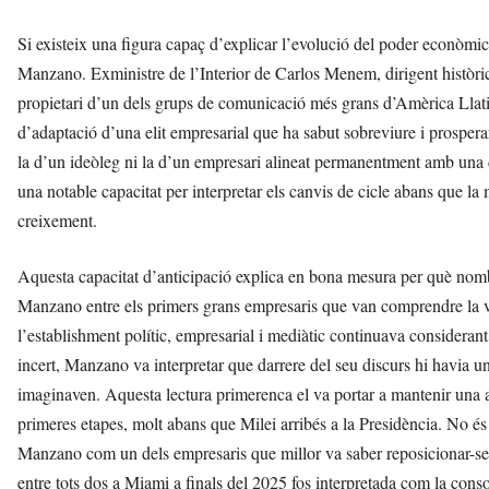
Si existeix una figura capaç d’explicar l’evolució del poder econòmic
Manzano. Exministre de l’Interior de Carlos Menem, dirigent històric 
propietari d’un dels grups de comunicació més grans d’Amèrica Llat
d’adaptació d’una elit empresarial que ha sabut sobreviure i prosperar
la d’un ideòleg ni la d’un empresari alineat permanentment amb una 
una notable capacitat per interpretar els canvis de cicle abans que la 
creixement.
Aquesta capacitat d’anticipació explica en bona mesura per què nombro
Manzano entre els primers grans empresaris que van comprendre la v
l’establishment polític, empresarial i mediàtic continuava consideran
incert, Manzano va interpretar que darrere del seu discurs hi havia
imaginaven. Aquesta lectura primerenca el va portar a mantenir una ac
primeres etapes, molt abans que Milei arribés a la Presidència. No és 
Manzano com un dels empresaris que millor va saber reposicionar-se d
entre tots dos a Miami a finals del 2025 fos interpretada com la cons