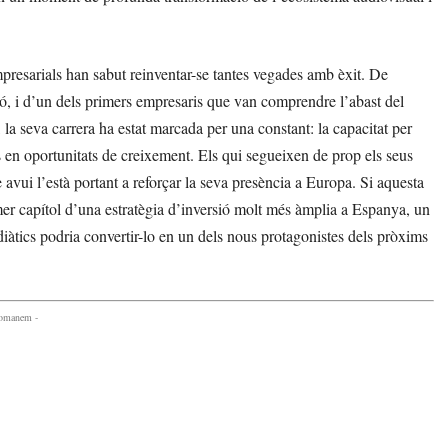
resarials han sabut reinventar-se tantes vegades amb èxit. De
ió, i d’un dels primers empresaris que van comprendre l’abast del
a seva carrera ha estat marcada per una constant: la capacitat per
os en oportunitats de creixement. Els qui segueixen de prop els seus
avui l’està portant a reforçar la seva presència a Europa. Si aquesta
mer capítol d’una estratègia d’inversió molt més àmplia a Espanya, un
iàtics podria convertir-lo en un dels nous protagonistes dels pròxims
comanem -