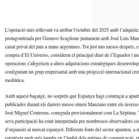
L’operació més rellevant va arribar l’octubre del 2025 amb l’adquisició
protagonitzada per Gustavo Scaglione juntament amb José Luis Manzan
canal privat del país a mans argentines. Tot just uns mesos després, e
compra d’El Universo, considerat el principal diari de l’Equador i u
operacions s’afegeixen a altres adquisicions estratègiques desenvolu
configurant un grup empresarial amb una projecció internacional crei
mediàtica.
Amb aquest bagatge, no sorprèn que Espanya hagi començat a aparèix
publicades durant els darrers mesos situen Manzano entre els inversor
José Miguel Contreras, coneguda provisionalment com La Séptima. Tot
seva participació ha estat interpretada per nombrosos observadors co
d’expansió al mercat espanyol. Diferents fonts del sector apunten, 
estratègia molt més àmplia en l’àmbit dels mitjans de comunicació, 