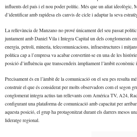
influents del país i el nou poder polític. Més que un aliat ideològi
d’identificar amb rapidesa els canvis de cicle i adaptar la seva estratè
La rellevància de Manzano no prové únicament del seu passat polític.
juntament amb Daniel Vila i Integra Capital un dels conglomerats em
energia, petroli, mineria, telecomunicacions, infraestructures i mitj
política cap a l’empresa va acabar convertint-se en una de les històrie
posició d’influència que transcendeix àmpliament l’àmbit econòmic i a
Precisament és en l’àmbit de la comunicació on el seu pes resulta m
construir el que és considerat per molts observadors com el segon gr
conglomerat integra actius tan rellevants com América TV, A24, Radi
configurant una plataforma de comunicació amb capacitat per arriba
aquesta posició, el grup ha protagonitzat durant els darrers mesos un
lideratge regional.