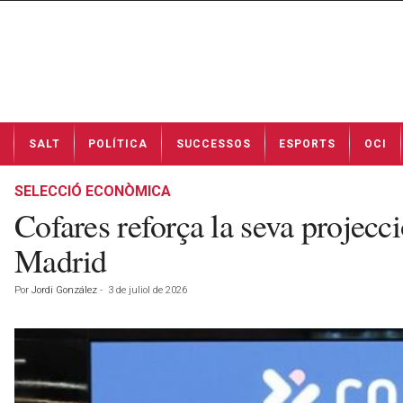
N
SALT
POLÍTICA
SUCCESSOS
ESPORTS
OCI
o
t
í
SELECCIÓ ECONÒMICA
c
Cofares reforça la seva projecc
i
e
Madrid
s
d
Por
Jordi González
-
3 de juliol de 2026
e
S
a
l
t
a