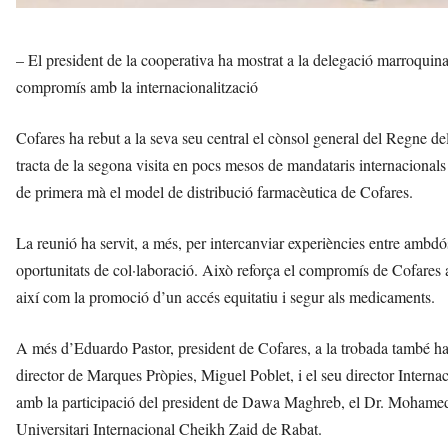
– El president de la cooperativa ha mostrat a la delegació marroquina
compromís amb la internacionalització
Cofares ha rebut a la seva seu central el cònsol general del Regne 
tracta de la segona visita en pocs mesos de mandataris internacional
de primera mà el model de distribució farmacèutica de Cofares.
La reunió ha servit, a més, per intercanviar experiències entre ambdó
oportunitats de col·laboració. Això reforça el compromís de Cofares a
així com la promoció d’un accés equitatiu i segur als medicaments.
A més d’Eduardo Pastor, president de Cofares, a la trobada també han
director de Marques Pròpies, Miguel Poblet, i el seu director Inter
amb la participació del president de Dawa Maghreb, el Dr. Mohame
Universitari Internacional Cheikh Zaid de Rabat.