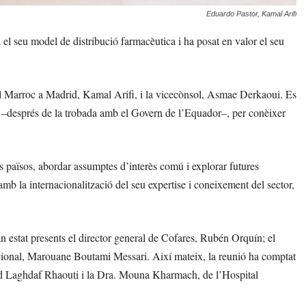
Eduardo Pastor, Kamal Arifi
 el seu model de distribució farmacèutica i ha posat en valor el seu
del Marroc a Madrid, Kamal Arifi, i la vicecònsol, Asmae Derkaoui. Es
s –després de la trobada amb el Govern de l’Equador–, per conèixer
s països, abordar assumptes d’interès comú i explorar futures
mb la internacionalització del seu expertise i coneixement del sector,
 estat presents el director general de Cofares, Rubén Orquín; el
nacional, Marouane Boutami Messari. Així mateix, la reunió ha comptat
d Laghdaf Rhaouti i la Dra. Mouna Kharmach, de l’Hospital