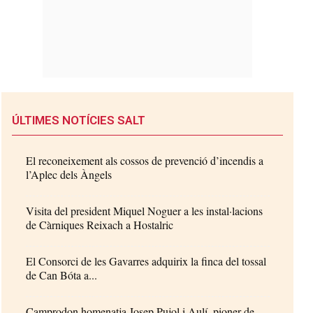
ÚLTIMES NOTÍCIES SALT
El reconeixement als cossos de prevenció d’incendis a
l’Aplec dels Àngels
Visita del president Miquel Noguer a les instal·lacions
de Càrniques Reixach a Hostalric
El Consorci de les Gavarres adquirix la finca del tossal
de Can Bóta a...
Camprodon homenatja Josep Pujol i Aulí, pioner de