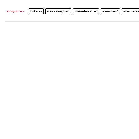
ETIQUETAS
Cofares
Dawa Maghreb
Eduardo Pastor
Kamal Arifi
Marrueco