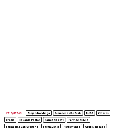
ETIQUETAS
Alejandro Mingo
Almacenes De Prati
BUCA
Cofares
Cresio
Eduardo Pastor
Farmàcies 911
Farmàcies Mia
Farmàcies San Gregorio
Farmavenix
Ferremundo
Grup El Rosado