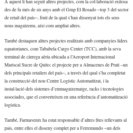
A aquest li han seguit altres projectes, com la col·laboració exitosa
des de fa més de sis anys amb el Grup El Rosado −top 3 del sector
de retail del país−, fruit de la qual s’han dissenyat tots els seus
nous magatzems, així com ampliat altres.
També destaquen altres projectes realitzats amb companyies líders
equatorianes, com Tababela Cargo Center (TCC), amb la seva
terminal de càrrega aèria ubicada a l’Aeroport Internacional
Mariscal Sucre de Quito; el projecte per a Almacenes de Prati –un
dels principals retailers del país−, a través del qual s’ha completat
la construcció del nou Centre Logístic Automatitzat, i la
instal·lació dels sistemes d’emmagatzematge, racks i tecnologies
associades, que el converteixen en una referència d’automatització
logística.
També, Farmavenix ha estat responsable d’altres fites rellevants al
país, entre elles el disseny complet per a Ferremundo −un dels