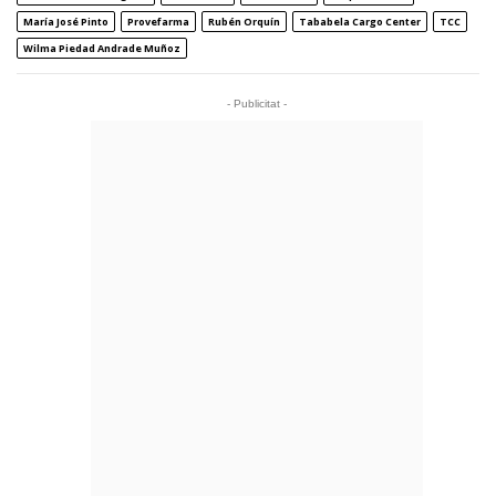
María José Pinto
Provefarma
Rubén Orquín
Tababela Cargo Center
TCC
Wilma Piedad Andrade Muñoz
- Publicitat -