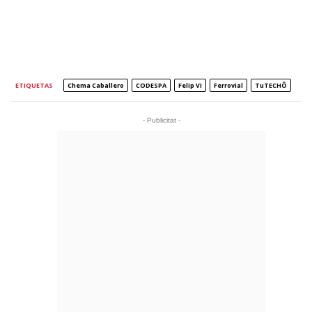
ETIQUETAS
Chema Caballero
CODESPA
Felip VI
Ferrovial
TuTECHÔ
- Publicitat -