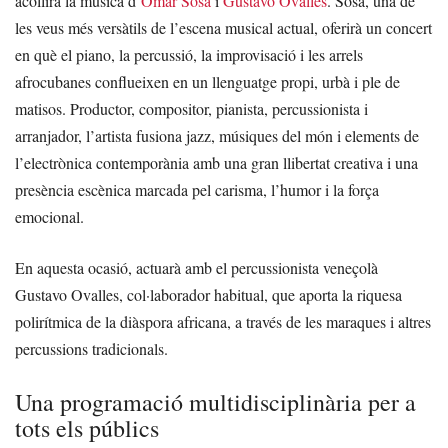
acollirà la música d’
Omar Sosa
i
Gustavo Ovalles
. Sosa, una de
les veus més versàtils de l’escena musical actual, oferirà un concert
en què el piano, la percussió, la improvisació i les arrels
afrocubanes conflueixen en un llenguatge propi, urbà i ple de
matisos. Productor, compositor, pianista, percussionista i
arranjador, l’artista fusiona jazz, músiques del món i elements de
l’electrònica contemporània amb una gran llibertat creativa i una
presència escènica marcada pel carisma, l’humor i la força
emocional.
En aquesta ocasió, actuarà amb el percussionista veneçolà
Gustavo Ovalles, col·laborador habitual, que aporta la riquesa
polirítmica de la diàspora africana, a través de les maraques i altres
percussions tradicionals.
Una programació multidisciplinària per a
tots els públics