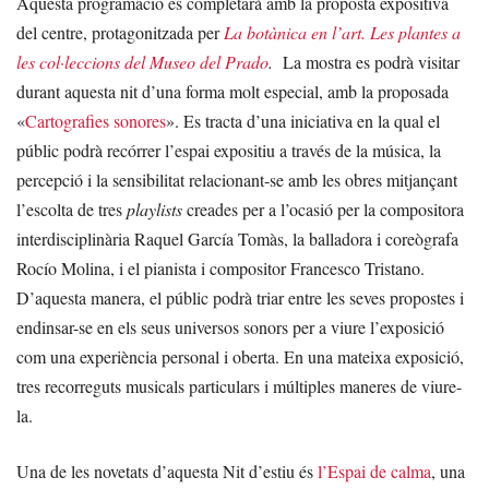
Aquesta programació es completarà amb la proposta expositiva
del centre, protagonitzada per
La botànica en l’art. Les plantes a
les col·leccions del Museo del Prado
.
La mostra es podrà visitar
durant aquesta nit d’una forma molt especial, amb la proposada
«
Cartografies sonores
». Es tracta d’una iniciativa en la qual el
públic podrà recórrer l’espai expositiu a través de la música, la
percepció i la sensibilitat relacionant-se amb les obres mitjançant
l’escolta de tres
playlists
creades per a l’ocasió per la compositora
interdisciplinària Raquel García Tomàs, la balladora i coreògrafa
Rocío Molina, i el pianista i compositor Francesco Tristano.
D’aquesta manera, el públic podrà triar entre les seves propostes i
endinsar-se en els seus universos sonors per a viure l’exposició
com una experiència personal i oberta. En una mateixa exposició,
tres recorreguts musicals particulars i múltiples maneres de viure-
la.
Una de les novetats d’aquesta Nit d’estiu és
l’Espai de calma
, una