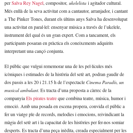
per
Salva Rey Nagel
, compositor,
ukelelista
i agitador cultural.
Més enllà de la seva activitat com a cantautor, arranjador, i cantant
a The Pinker Tones, durant els últims anys Salva ha desenvolupat
una activitat en paral·lel: ensenyar música a través de l’ukelele,
instrument del qual és un gran expert. Com a tancament, els
participants posaran en pràctica els coneixements adquirits
interpretant una cançó conjunta.
El públic que vulgui rememorar una de les pel·lícules més
icòniques i estimades de la història del setè art, podran gaudir de
dos passis a les 20 i 21.15 h de l’espectacle
Cinema Paradís, un
musical ambulant
. Es tracta d’una proposta a càrrec de la
companyia
Els pirates teatre
que combina teatre, música, humor i
emoció. Amb una posada en escena propera, convida el públic a
fer un viatge ple de records, melodies i emocions, reivindicant la
màgia del setè art i la capacitat de les històries per fer-nos somiar
desperts. Es tracta d’una peça inèdita, creada especialment per les