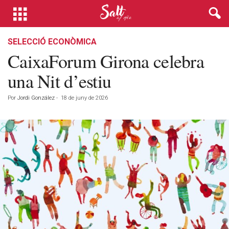
SELECCIÓ ECONÒMICA
CaixaForum Girona celebra
una Nit d’estiu
Por
Jordi González
-
18 de juny de 2026