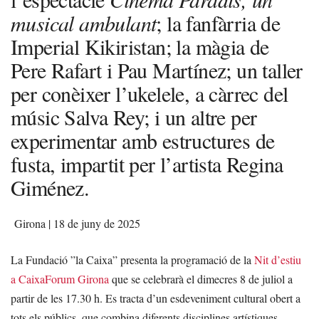
musical ambulant
; la fanfàrria de
Imperial Kikiristan; la màgia de
Pere Rafart i Pau Martínez; un taller
per conèixer l’ukelele, a càrrec del
músic Salva Rey; i un altre per
experimentar amb estructures de
fusta, impartit per l’artista Regina
Giménez.
Girona | 18
de juny de 2025
La Fundació ”la Caixa” presenta la programació de la
Nit d’estiu
a CaixaForum Girona
que se celebrarà el dimecres 8 de juliol a
partir de les 17.30 h. Es tracta d’un esdeveniment cultural obert a
tots els públics, que combina diferents disciplines artístiques,