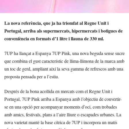
La nova referència, que ja ha triomfat al Regne Unit i
Portugal, arriba als supermercats, hipermercats i botigues de
conveniència en formats d’1 litre i llauna de 330 ml.
7UP ha llançat a Espanya 7UP Pink, una nova beguda sense sucre
que combina el gust característic de llima-llimona de la marca amb
un toc de gerd, ampliant així la seva gamma de refrescos amb una
proposta pensada per a l’estiu.
Després de la bona acollida en mercats com el Regne Unit i
Portugal, 7UP Pink arriba a Espanya amb l’objectiu de convertir-
se en una opció per acompanyar moments d’oci, com trobades
amb amics, festivals, plans a l’aire lliure o escapades urbanes. La
nova varietat manté la base cítrica de 7UP i incorpora un matís