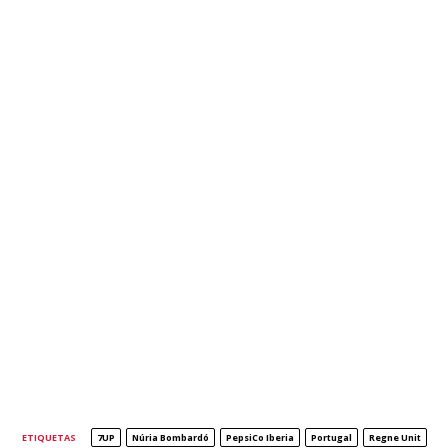
ETIQUETAS
7UP
Núria Bombardó
PepsiCo Iberia
Portugal
Regne Unit